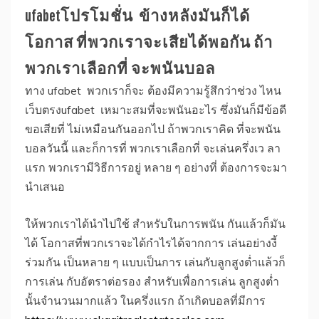
ufabetโปรโมชั่น ข้างหลังมันก็ได้
โอกาส ที่พวกเราจะเสียได้พอกัน ถ้า
พวกเราเลือกที่ จะพนันบอล
ทาง ufabet พวกเราก็จะ ต้องมีความรู้สึกว่าช่วง ไหน
เว็บตรงufabet เหมาะสมที่จะพนันอะไร ซึ่งมันก็มีข้อดี
ขอเสียที่ ไม่เหมือนกันออกไป ถ้าพวกเราคิด ที่จะพนัน
บอลวันนี้ และก็การที่ พวกเราเลือกที่ จะเล่นครึ่งเว ลา
แรก พวกเรามีวิธีการอยู่ หลาย ๆ อย่างที่ ต้องการจะมา
นำเสนอ
ให้พวกเราได้นำไปใช้ สำหรับในการพนัน กันแล้วก็มัน
ได้ โอกาสที่พวกเราจะได้กำไรได้จากการ เล่นอย่างงี้
ร่วมกัน เป็นหลาย ๆ แบบเป็นการ เล่นกับลูกสูงต่ำแล้วก็
การเล่น กับอัตราต่อรอง สำหรับเพื่อการเล่น ลูกสูงต่ำ
นั้นจำนวนมากแล้ว ในครึ่งแรก ถ้าเกิดบอลที่มีการ