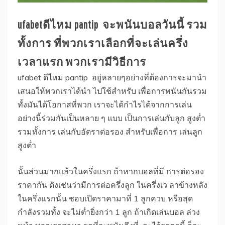
ufabetดีไหม pantip จะพนันบอลวันนี้ รวม
ทั้งการ ที่พวกเราเลือกที่จะเล่นครึ่ง
เวลาแรก พวกเรามีวิธีการ
ufabet ดีไหม pantip อยู่หลายๆอย่างที่ต้องการจะมานำ
เสนอให้พวกเราได้นำ ไปใช้สำหรับ เพื่อการพนันกันรวม
ทั้งมันได้โอกาสที่พวก เราจะได้กำไรได้จากการเล่น
อย่างนี้ร่วมกันเป็นหลาย ๆ แบบ เป็นการเล่นกับลูก สูงต่ำ
รวมทั้งการ เล่นกับอัตราต่อรอง สำหรับเพื่อการ เล่นลูก
สูงต่ำ
นั้นส่วนมากแล้วในครึ่งแรก ถ้าหากบอลที่มี การต่อรอง
ราคากัน ดังเช่นว่ามีการต่อครึ่งลูก ในครึ่งเว ลาข้างหลัง
ในครึ่งแรกนั้น ชอบเปิดราคามาที่ 1 ลูกควบ หรือสุด
กำลังรวมทั้ง จะไม่ต่ำยิ่งกว่า 1 ลูก ถ้าเกิดเล่นบอล ล่วง