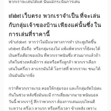
พวกเราจะเล่นได้แค่ นั้นแม้กระนั้นการเล่น
ufabet เว็บตรง พวกเราจำเป็น ที่จะเล่น
กับกลุ่มเจ้าของบ้าน เพียงแค่นั้นซึ่ง ใน
การเล่นที่ราคานี้
เข้าufabet หากว่าไม่มีแนวทางการทำ ประตูเกิดขึ้น
ufabet มือถือ หรือกลุ่มรองไม่ แพ้แพ้พวกเราก็ยังจะได้
เงินครึ่งเดียวของเงิน ที่พวกเราพนันซึ่ง ส่วนมากแล้วถ้า
เกิดในช่วงหลังมีการ ต่อหรือครึ่งลูกถ้า พวกเราเลือก
เล่นในครึ่งเว ลาแรกมันได้ โอกาสที่ พวกเราจะ ชนะได้
เงินมันมีมากยิ่ง
กว่าที่พวกเราจะรอ คอยให้กลุ่มรอง และก็กลุ่มถัดไปเตะ
กันในช่วง หลังซึ่งมันจะมี การเสี่ยงมากมาย พนันบอล
วันนี้ พวกเรารู้ สึกว่าพวกเรา ต้องการเล่นแบบไหนดี
ระหว่าง ครึ่งเว ลาแรก หรือครึ่งเวลา ข้างหลัง เพราะ