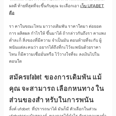
ผลดี ท้ายที่สุดที่จะขึ้นกับคุณ จะเลือกเอา
เว็บ UFABET
คือ
รา คาในขณะไหน มาวางเดิมพัน ราคาใดมา ต่อยอด
การ ผลิตผล กำไรให้ ขึ้นมาได้ ถ้ากล่าวกันถึงรา คาแพง
ต่ำละก็ สิ่งของที่มีความ จำเป็นมัน ตอนท้ายที่จะกับ ผู้
พนันแต่ละคนว่า อยากได้ถึงที่กะไว้จะพนันด้วยราคา
ไหน ก็มีความเชื่อมั่นหรือ ไว้วางใจที่จะ ลงเงินไปใน
ตอนใด
สมัครufabet ของการเดิมพัน แม้
คุณ จะสามารถ เลือกหนทาง ใน
ส่วนของสำ หรับในการพนัน
ลิ้งค์ ufabet ที่ปรารถนาได้ มันก็มี ตัวเลือกในส่วน
ufabetกระเป๋าสตางค์ ของการได้กำไร กับราคาแพงต่ำ