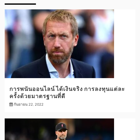
การพนันออนไลน์ ได้เงินจริง การลงทุนแต่ละ
ครั้งด้วยมาตรฐานที่ดี
กันยายน 22, 2022