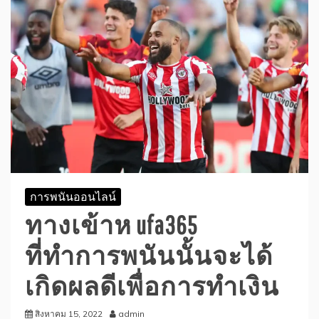
การพนันออนไลน์
ทางเข้าห ufa365
ที่ทำการพนันนั้นจะได้
เกิดผลดีเพื่อการทำเงิน
สิงหาคม 15, 2022
admin