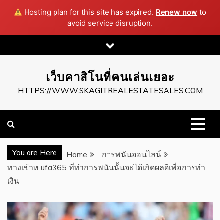
Hosting plan for this site has expired.
Renew now
to
avoid service disruption.
Skip
to
content
เว็บคาสิโนที่คนเล่นเยอะ
HTTPS://WWW.SKAGITREALESTATESALES.COM
You are Here
Home
การพนันออนไลน์
ทางเข้าห ufa365 ที่ทำการพนันนั้นจะได้เกิดผลดีเพื่อการทำ
เงิน