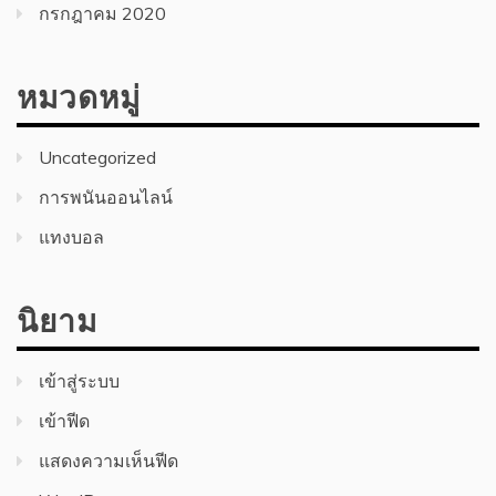
กรกฎาคม 2020
หมวดหมู่
Uncategorized
การพนันออนไลน์
แทงบอล
นิยาม
เข้าสู่ระบบ
เข้าฟีด
แสดงความเห็นฟีด