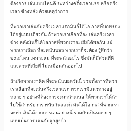
ต้องการ เล่นแบบไหนดี ระหว่างครึ่งเวลาแรก หรือครึ่ง
เวลา ข้างหลัง ด้วยเหตุว่าการ
ที่พวกเราเล่นกับครึ่งเว ลาแรกมันก็ได้โอ กาสที่บกพร่อง
ได้อยู่แบบ เดียวกัน ถ้าพวกเราเลือกที่จะ เล่นครึ่งเวลา
ข้าง หลังมันก็ได้โอกาสที่พวกเราจะเสียได้พอกัน แม้
พวกเราเลือก ที่จะพนันบอล พวกเราก็จะต้อง รู้สึกว่า
ขณะไหน เหมาะสม ที่จะพนันอะไร ซึ่งมันก็มีส่วนที่ดี
และส่วนที่เสียที่ ไม่เหมือนกันออกไป
ถ้าเกิดพวกเราคิด ที่จะพนันบอลวันนี้ รวมทั้งการที่พวก
เราเลือกที่จะเล่นครึ่งเวลาแรก พวกเรามีแนวทางอยู่
หลาย ๆ อย่างที่ต้องการจะมานำเสนอ ให้พวกเราได้นำ
ไปใช้สำหรับการ พนันกันและก็ มันได้โอกาส ที่พวกเรา
จะทำ เงินได้จากการเล่นอย่างนี้ ร่วมกันเป็นหลาย ๆ
แบบเป็นการ เล่นกับลูกสูงต่ำ