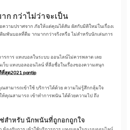
าก กว่าไม่ว่าจะเป็น
ือความปราศจาก ภัยให้แด่คุณได้สัม ผัสกับมิติใหม่ในเรื่องเ
ดิมพันบอลที่ดีม ากมากกว่าจริงหรือ ไม่สำหรับนักเล่นการ
้บริการการ แทงบอลในระบบ ออนไลน์ไม่ควรพลาด เลย
ว็บ แทงบอลออนไลน์ ที่ลือชื่อในเรื่องของความสนุก
ดีที่สุด2021 pantip
ณสามารถเข้าใช้ บริการได้ด้วย ความไม่รู้สึกกลุ้มใจ
ง ทำให้คุณสามารถ เข้าทำการพนัน ได้ด้วยความไป ถึง
ใช่สำหรับ นักพนันที่ถูกอกถูกใจ
ยว ข้องกับการ เข้าใช้บริการการ แทงบอลในระบบออนไลน์