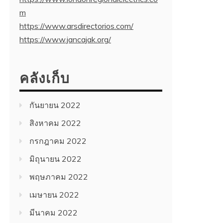
m
https://www.arsdirectorios.com/
https://www.jancajak.org/
คลังเก็บ
กันยายน 2022
สิงหาคม 2022
กรกฎาคม 2022
มิถุนายน 2022
พฤษภาคม 2022
เมษายน 2022
มีนาคม 2022