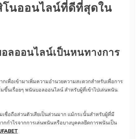
โนออนไลน์ที่ดีที่สุดใน
นบอลออนไลน์เป็นหนทางการ
ากเพื่อเข้ามาเพิ่มความอำนวยความสะดวกสำหรับเพื่อการ
ขึ้นเรื่อยๆ พนันบอลออนไลน์ สำหรับผู้ที่เข้าไปเล่นพนัน
ื่อถือส่วนตัวเสียเป็นส่วนมาก แม้กระนั้นสำหรับผู้ที่มี
ยากกำไรจากการเล่นพนันหรือบางบุคคลยึดการพนันเป็น
ลUFABET