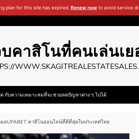
g plan for this site has expired.
Renew now
to avoid service di
ว็บคาสิโนที่คนเล่นเย
PS://WWW.SKAGITREALESTATESALES
่สุด กับความเหมาะสมที่จะช่วยลดปัญหาต่าง ๆ ไปได้
อลUFABET คาสิโนออนไลน์ที่ดีที่สุดในประเทศไทย