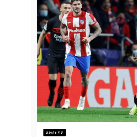
แทงบอล