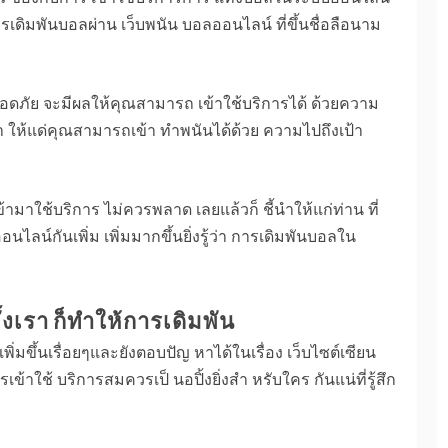
เดิมพันบอลผ่าน เว็บพนัน บอลออนไลน์ ที่ขึ้นชื่อลือนาม
อดภัย จะมีผลให้คุณสามารถ เข้าใช้บริการได้ ด้วยความ
งทำ ให้แด่คุณสามารถเข้า ทำพนันได้ด้วย ความไปถึงเป้า
้ามาใช้บริการ ไม่ควรพลาด เลยแล้วก็ ชี้นำให้แก่ท่าน ที่
ลน์กันเพิ่ม เพิ่มมากขึ้นยิ่งรู้ว่า การเดิมพันบอลใน
ทั้งเรา ก็ทำให้การเดิมพัน
พิ่มขึ้นเรื่อยๆและยังตอบปัญ หาได้ในเรื่อง เว็บไซต์เซียน
ใช้ บริการสมควรเป็ นอปิ้งยิ่งสำ หรับใคร กันแน่ที่รู้สึก