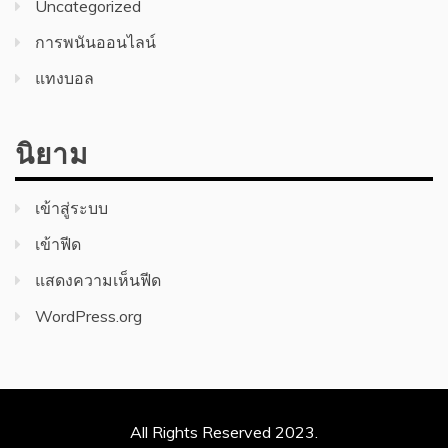
Uncategorized
การพนันออนไลน์
แทงบอล
นิยาม
เข้าสู่ระบบ
เข้าฟีด
แสดงความเห็นฟีด
WordPress.org
All Rights Reserved 2023.