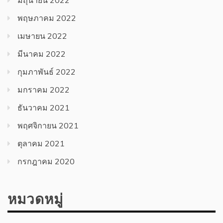
มิถุนายน 2022
พฤษภาคม 2022
เมษายน 2022
มีนาคม 2022
กุมภาพันธ์ 2022
มกราคม 2022
ธันวาคม 2021
พฤศจิกายน 2021
ตุลาคม 2021
กรกฎาคม 2020
หมวดหมู่