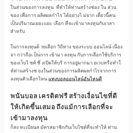
ในส่วนของการลงทุน ที่ทำให้ท่านสร้างช่อง ใน ส่วน
ของ เพื่อการ ผลิตผลกำไร ได้อย่างไ ม่ยาก เดี๋ยวนี้คน
เป็นปริมาณเยอะแยะ เลือก ที่จะเข้ามาลงทุนกับเวลา
สำหรับ
ในการลงทุนด้ วยเลือก วิถีทาง ของระบบ ออนไลน์ เนื่อง
จา กว่าถือเ ป็นการ เข้ามา ลงทุน กับการเลือกใช้บริการ
ของเว็บไ ซต์ ซึ่ งเปิดให้บริ การอยู่มากมา ยเวบหรือทำใ
ห้ท่านสร้างช่ องในส่วนของการผลิตผลกำไรจากการ
ลงทุนตัวเลือกไหน
แทงบอลออนไลน์อันไหนดี
พนันบอล เครดิตฟรี สร้างเงื่อนไขที่ดี
ให้เกิดขึ้นเสมอ ถึงแม้การเลือกที่จะ
เข้ามาลงทุน
ก็ลง ทะเบียนส มัครสมาชิกกับเว็บไซต์ที่จะทำให้ ท่าน