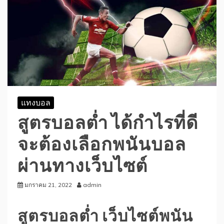
แทงบอล
สูตรบอลต่ำ ได้กำไรที่ดี
จะต้องเลือกพนันบอล
ผ่านทางเว็บไซต์
มกราคม 21, 2022
admin
สูตรบอลต่ำ เว็บไซต์พนัน