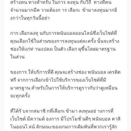
สร้างหน ทางสำหรับ ในการ ลงทุน กับวิถี ทางที่คน
จำนวนมากมีค วามต้องก าร เลือกเ ข้ามาลงทุนมากยิ่
งกว่าในทุกวันนี้อย่า
การ เลือกลงทุ นกับการพนันบอลออนไลน์ซึ่งเว็บไซต์ที่
คุณเลือกใช้ในส่วนของการลงทุนแต่ละครั้ง นั้นจะสร้าง
ช่องให้แก่ท่ านแปลงเ ป็นตัว เลือก ผุขึ้นโดยมาตรฐาน
ในส่วน
ของการ ให้บริการที่ดี คุณจะสร้างช่อง พนันบอล เครดิต
ฟรี จากการเลือกเข้าไปใช้บริการของเว็บไซต์ที่มี
มาตรฐาน สำหรับในการให้บริการดูราวกับว่าดูเหมือน
จะทุกครั้ง
ที่ได้รั บจากสมาชิ กที่เลือกเ ข้ามา ลงทุนอย่ างการที่
เว็บไซต์ มีความต้ องการ มีโปรโมชั่ นดีๆ พนันบอล คาสิ
โนออนไ ลน์ ลักษณะของเกมการเดิมพันที่พวกเรารู้จัก