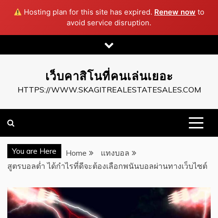
Hosting plan for this site has expired.
Renew now
to
avoid service disruption.
Skip
to
content
เว็บคาสิโนที่คนเล่นเยอะ
HTTPS://WWW.SKAGITREALESTATESALES.COM
You are Here
Home
แทงบอล
สูตรบอลต่ำ ได้กำไรที่ดีจะต้องเลือกพนันบอลผ่านทางเว็บไซต์