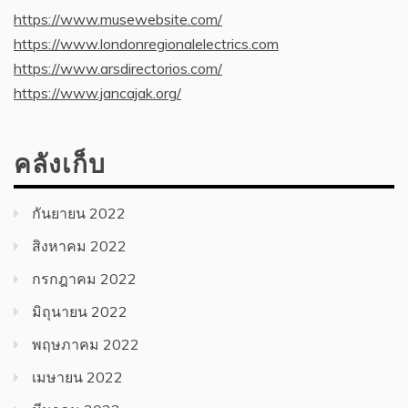
https://www.musewebsite.com/
https://www.londonregionalelectrics.com
https://www.arsdirectorios.com/
https://www.jancajak.org/
คลังเก็บ
กันยายน 2022
สิงหาคม 2022
กรกฎาคม 2022
มิถุนายน 2022
พฤษภาคม 2022
เมษายน 2022