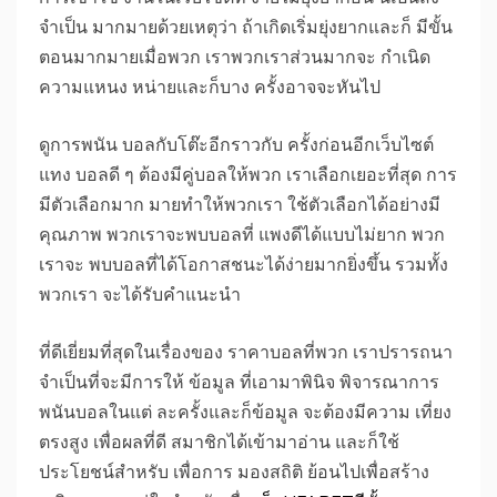
จำเป็น มากมายด้วยเหตุว่า ถ้าเกิดเริ่มยุ่งยากและก็ มีขั้น
ตอนมากมายเมื่อพวก เราพวกเราส่วนมากจะ กำเนิด
ความแหนง หน่ายและก็บาง ครั้งอาจจะหันไป
ดูการพนัน บอลกับโต๊ะอีกราวกับ ครั้งก่อนอีกเว็บไซต์
แทง บอลดี ๆ ต้องมีคู่บอลให้พวก เราเลือกเยอะที่สุด การ
มีตัวเลือกมาก มายทำให้พวกเรา ใช้ตัวเลือกได้อย่างมี
คุณภาพ พวกเราจะพบบอลที่ แพงดีได้แบบไม่ยาก พวก
เราจะ พบบอลที่ได้โอกาสชนะได้ง่ายมากยิ่งขึ้น รวมทั้ง
พวกเรา จะได้รับคำแนะนำ
ที่ดีเยี่ยมที่สุดในเรื่องของ ราคาบอลที่พวก เราปรารถนา
จำเป็นที่จะมีการให้ ข้อมูล ที่เอามาพินิจ พิจารณาการ
พนันบอลในแต่ ละครั้งและก็ข้อมูล จะต้องมีความ เที่ยง
ตรงสูง เพื่อผลที่ดี สมาชิกได้เข้ามาอ่าน และก็ใช้
ประโยชน์สำหรับ เพื่อการ มองสถิติ ย้อนไปเพื่อสร้าง