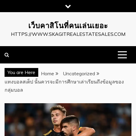
Skip
to
content
เว็บคาสิโนที่คนเล่นเยอะ
HTTPS://WWW.SKAGITREALESTATESALES.COM
You are Here
Home
Uncategorized
แทงบอลสเต็ป นั้นควรจะมีการศึกษาเล่าเรียนถึงข้อมูลของ
กลุ่มบอล