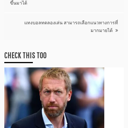
ขึ้นมาได้
เรื่อง
แทงบอลทดลองเล่น สามารถเลือกแนวทางการที่
มากมายได้
CHECK THIS TOO