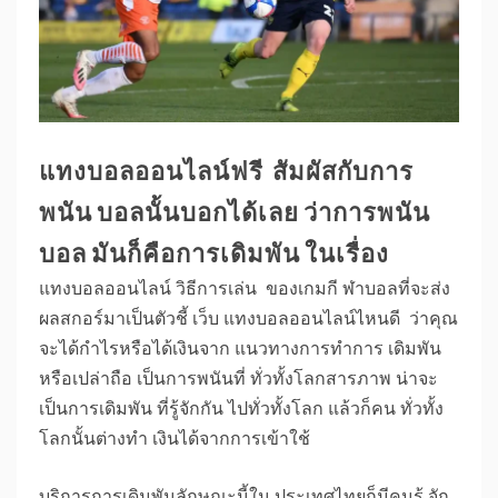
แทงบอลออนไลน์ฟรี สัมผัสกับการ
พนัน บอลนั้นบอกได้เลย ว่าการพนัน
บอล มันก็คือการเดิมพัน ในเรื่อง
แทงบอลออนไลน์ วิธีการเล่น ของเกมกี ฬาบอลที่จะส่ง
ผลสกอร์มาเป็นตัวชี้ เว็บ แทงบอลออนไลน์ไหนดี ว่าคุณ
จะได้กำไรหรือได้เงินจาก แนวทางการทำการ เดิมพัน
หรือเปล่าถือ เป็นการพนันที่ ทั่วทั้งโลกสารภาพ น่าจะ
เป็นการเดิมพัน ที่รู้จักกัน ไปทั่วทั้งโลก แล้วก็คน ทั่วทั้ง
โลกนั้นต่างทำ เงินได้จากการเข้าใช้
บริการการเดิมพันลักษณะนี้ใน ประเทศไทยก็มีคนรู้ จัก