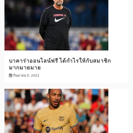
บาคาร่าออนไลน์ฟรี ได้กำไรให้กับสมาชิก
มากมายมาย
กันยายน 5, 2022