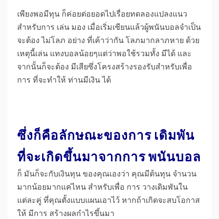
เพียงพอมีทุน ก็ค่อยต่อยอดไปเรื่อยทดลองแปลงแนว
สำหรับการ เล่น มอง เมื่อเริ่มเซียนแล้วผู้พนันบอลจำเป็น
จะต้อง ไม่โลภ อย่าง ที่เค้าว่ากัน โลภมากลาภหาย ด้วย
เหตุนี้เล่น แทงบอลน้อยๆแต่ว่าพอใช้รวมทั้ง มีได้ และ
จากนั้นก็จะต้อง มีเสียซึ่งโครงสร้างรองรับสำหรับเพื่อ
การ ที่จะทำให้ ท่านมีเงิน ได้
ซึ่งก็คือลักษณะของการ เดิมพัน
ที่จะเกิดขึ้นมาจากการ พนันบอล
ก็ มันก็จะกับเงินทุน ของคุณเองว่า คุณมีต้นทุน จำนวน
มากน้อยมากแค่ไหน สำหรับเพื่อ การ วางเดิมพันใน
แต่ละคู่ ที่คุณตั้งแบบแผนเอาไว้ หากถ้าเกิดจะสบโอกาส
ให้ มีการ สร้างผลกำไรขึ้นมา