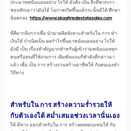
ประมาทพนันบอลอย่าง ไรให้ มั่งคั่ง เป็น สิ่งที่พวกเรา
ชอบทักเอาว่ามันได้ โอกาสเกิดขึ้นแม้กระนั้นมิได้ ศึกษา
ข้อตกลง
https://www.skagitrealestatesales.com
ที่ดีมากยิ่งกว่าเพื่อ นำมาผลิตจังหวะสำหรับใน การ ทำ
เงินให้ กำเนิดเป็น ผลกำไรขึ้นมา
พนันบอลอย่าง ไรให้
มั่งมี เป็น เรื่องสำคัญมากสำหรับผู้เข้าร่วมพนันบอลทุก
คนหรือคนที่ใช้เกมการ เดิมพันแบบกีฬาดังที่กล่าวมา
แล้ว เพื่อ เป็น การ สร้างงานสร้างอาชีพให้ กับตนเองทำ
วิถีทาง
สำหรับใน การ สร้างความร่ำรวยให้
กับตัวเองได้ สม่ำเสมอช่วงเวลานั่นเอง
ให้ มีทาง ออกสำหรับใน การ สร้างผลตอบแทนให้ กับ