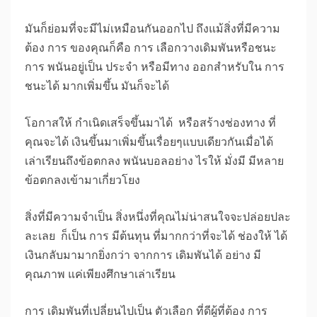
มันก็ย่อมที่จะมีไม่เหมือนกันออกไป ถึงแม้สิ่งที่มีความ
ต้อง การ ของคุณก็คือ การ เลือกวางเดิมพันหรือชนะ
การ พนันอยู่เป็น ประจำ หรือมีทาง ออกสำหรับใน การ
ชนะได้ มากเพิ่มขึ้น มันก็จะได้
โอกาสให้ กำเนิดเสร็จขึ้นมาได้ หรือสร้างช่องทาง ที่
คุณจะได้ เงินขึ้นมาเพิ่มขึ้นเรื่อยๆแบบเดียวกันเมื่อได้
เล่าเรียนถึงข้อตกลง พนันบอลอย่าง ไรให้ มั่งมี มีหลาย
ข้อตกลงเข้ามาเกี่ยวโยง
สิ่งที่มีความจำเป็น สิ่งหนึ่งที่คุณไม่น่าสนใจจะปล่อยปละ
ละเลย ก็เป็น การ มีต้นทุน ที่มากกว่าที่จะได้ ช่องให้ ได้
เงินกลับมามากยิ่งกว่า จากการ เดิมพันได้ อย่าง มี
คุณภาพ แค่เพียงศึกษาเล่าเรียน
การ เดิมพันที่เปลี่ยนไปเป็น ตัวเลือก ที่ดี
ผู้ที่ต้อง การ