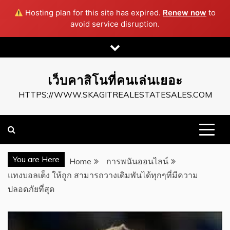
Hosting plan for this site has expired.
Renew now
to
avoid service disruption.
Skip
to
content
เว็บคาสิโนที่คนเล่นเยอะ
HTTPS://WWW.SKAGITREALESTATESALES.COM
You are Here
Home
การพนันออนไลน์
แทงบอลเต็ง ให้ถูก สามารถวางเดิมพันได้ทุกๆที่มีความ
ปลอดภัยที่สุด