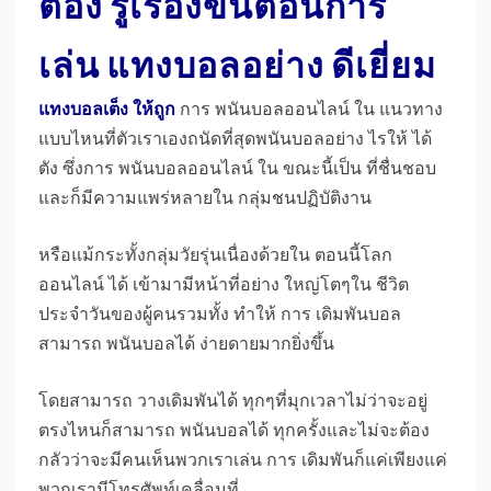
ต้อง รู้เรื่องขั้นตอนการ
เล่น แทงบอลอย่าง ดีเยี่ยม
แทงบอลเต็ง ให้ถูก
การ พนันบอลออนไลน์ ใน แนวทาง
แบบไหนที่ตัวเราเองถนัดที่สุด
พนันบอลอย่าง ไรให้ ได้
ตัง ซึ่งการ พนันบอลออนไลน์ ใน ขณะนี้เป็น ที่ชื่นชอบ
และก็มีความแพร่หลายใน กลุ่มชนปฏิบัติงาน
หรือแม้กระทั้งกลุ่มวัยรุ่นเนื่องด้วยใน ตอนนี้โลก
ออนไลน์ ได้ เข้ามามีหน้าที่อย่าง ใหญ่โตๆใน ชีวิต
ประจำวันของผู้คนรวมทั้ง ทำให้ การ เดิมพันบอล
สามารถ พนันบอลได้ ง่ายดายมากยิ่งขึ้น
โดยสามารถ วางเดิมพันได้ ทุกๆที่มุกเวลาไม่ว่าจะอยู่
ตรงไหนก็สามารถ พนันบอลได้ ทุกครั้งและไม่จะต้อง
กลัวว่าจะมีคนเห็นพวกเราเล่น การ เดิมพันก็แค่เพียงแค่
พวกเรามีโทรศัพท์เคลื่อนที่