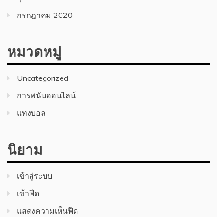
กรกฎาคม 2020
หมวดหมู่
Uncategorized
การพนันออนไลน์
แทงบอล
นิยาม
เข้าสู่ระบบ
เข้าฟีด
แสดงความเห็นฟีด