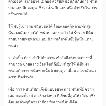
ตัวเองได้ มากอย่าง ไม่ต้อง สงสัยเหมือนกันกับการ พนัน
บอลแบบนักลงทุน ซึ่งจะเป็น อีกแบบหนึ่งสำหรับใน การ
สร้างรายได้
ให้ กับผู้เข้าร่วมพนันบอลได้ โดยตลอดก็หลายทีที่สุด
นั่นเอง
เมื่ออยากได้ พนันบอลอย่าง ไรให้ ร่ำรวย มีต้น
สายปลายเหตุหลายแบบเข้ามาเกี่ยวพันซึ่งผู้พนันแต่ละ
คนน่า
จะจำเป็น ต้อง เข้าไปทำความเข้าใจถึงจังหวะต่างๆที่
สามารถ ช่วยสร้างเงื่อนไขที่ดีเยี่ยมที่สุดให้ มีขึ้นมา
พร้อมกับการ พนันพวกนั้นด้วยเหตุว่าเมื่อพวกเรามีแนว
ความคิดสำหรับ
เพื่อ การ พนันที่ชัดแจ้งมีแบบอย่าง การ พนันที่มีความ
เหมาะสมก็จะช่วยสร้างจังหวะที่เยี่ยมที่สุดให้ เกิดมาซึ่ง
ต้นเหตุต่างๆที่ควรจำต้อง พิเคราะห์นั่นก็คือ