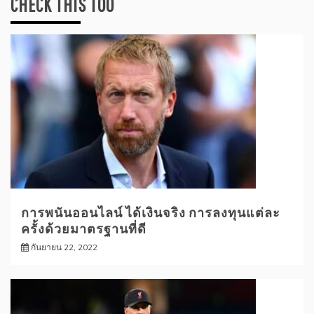
CHECK THIS TOO
การพนันออนไลน์ ได้เงินจริง การลงทุนแต่ละ
ครั้งด้วยมาตรฐานที่ดี
กันยายน 22, 2022