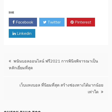
SHARE
Facebook
Twitter
Pinterest
Linkedin
แนะแนว
พนันบอลออนไลน์ ฟรี2021 การพินิจพิจารณาเป็น
หลักเยี่ยมที่สุด
เรื่อง
เว็บแทงบอล ที่นิยมที่สุด สร้างช่องทางได้มากน้อย
เท่าใด