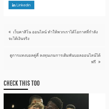
Linkedin
แนะแนว
เว็บคาสิโน ออนไลน์ ทำให้พวกเราได้โอกาสที่กำลัง
จะได้เงินจริง
เรื่อง
ดูการแทงบอลคู่คี่ ลงทุนเกมการเดิมพันบอลออนไลน์ได้
ฟรี
CHECK THIS TOO