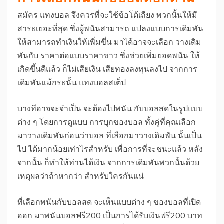
สมัคร แทงบอล จึงควรที่จะใช้ข้อโต้เถียง พวกนั้นให้มี
สาระเยอะที่สุด ซึ่งผู้พนันสามารถ แปลงแบบการเดิมพัน
ให้สามารถทำเงินให้เพิ่มขึ่น มาได้อาจจะเลือก วางเดิม
พันกับ ราคาต่อแบบราคาขาว ซึ่งช่วยเพิ่มยอดพนัน ให้
เกิดขึ้นดีแล้ว ก็ไม่เสียเงิน เสียทองลงทุนลงไป จากการ
เดิมพันแม้กระนั้น แทงบอลสเต็ป
บางทีอาจจะจำเป็น จะต้องไปพนัน กับบอลสดในรูปแบบ
ต่าง ๆ โดยการดูแบบ การบุกของบอล ทั้งคู่ที่คุณเลือก
มาวางเดิมพันก่อนว่าบอล ที่เลือกมาวางเดิมพัน นั้นเป็น
ไป ได้มากน้อยเท่าไรสำหรับ เพื่อการที่จะชนะแล้ว หลัง
จากนั้น ก็ทำให้ท่านได้เงิน จากการเดิมพันพวกนั้นด้วย
เหตุผลว่าถ้าหากว่า สำหรับใครกันแน่
ที่เลือกพนันกับบอลสด จะเห็นแบบต่าง ๆ ของบอลที่เปิด
ออก มาพนันบอลฟรี200 เป็นการได้รับเงินฟรี200 บาท