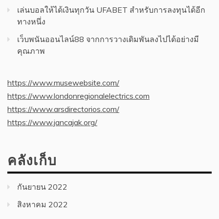
เล่นบอลให้ได้เงินทุกวัน UFABET สำหรับการลงทุนได้อีก
ทางหนึ่ง
เว็บพนันออนไลน์88 จากการวางเดิมพันลงไปได้อย่างมี
คุณภาพ
https://www.musewebsite.com/
https://www.londonregionalelectrics.com
https://www.arsdirectorios.com/
https://www.jancajak.org/
คลังเก็บ
กันยายน 2022
สิงหาคม 2022