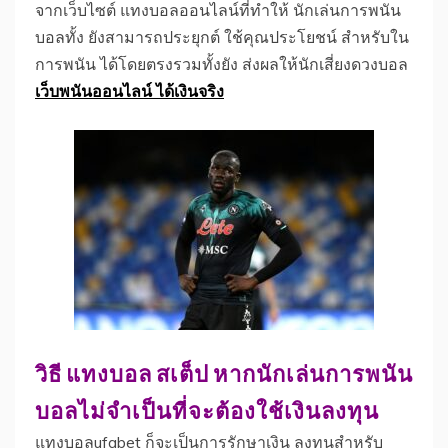
จากเว็บไซต์ แทงบอลออนไลน์ที่ทำให้ นักเล่นการพนัน
บอลทั้ง ยังสามารถประยุกต์ ใช้คุณประโยชน์ สำหรับใน
การพนัน ได้โดยตรงรวมทั้งยัง ส่งผลให้นักเสี่ยงดวงบอล
เว็บพนันออนไลน์ ได้เงินจริง
วิธี แทงบอล สเต็ป หากนักเล่นการพนัน
บอลไม่จำเป็นที่จะต้องใช้เงินลงทุน
แทงบอลufabet ก็จะเป็นการรักษาเงิน ลงทุนสำหรับ