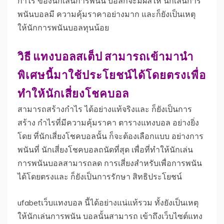
กำไร ของนักเล่นการพนัน บอลก็จะมีผลให้ นักเล่นการ
พนันบอลมี ความคุ้มราคาอย่างมาก และก็ยังเป็นเหตุ
ให้นักการพนันบอลทุนน้อย
วิธี แทงบอลสเต็ป สามารถเข้ามานำ
พิเศษนี้มาใช้ประโยชน์ได้โดยตรงเพื่อ
ทำให้นักเสี่ยงโชคบอล
สามารถสร้างกำไร ได้อย่างแท้จริงและ ก็ยังเป็นการ
สร้าง กำไรที่มีความคุ้มราคา ตารางแทงบอล อย่างยิ่ง
โดย ที่นักเสี่ยงโชคบอลนั้น ก็จะต้องเลือกแบบ อย่างการ
พนันที่ นักเสี่ยงโชคบอลถนัดที่สุด เพื่อที่ทำให้นักเล่น
การพนันบอลสามารถลด การเสี่ยงสำหรับเพื่อการพนัน
ได้โดยตรงและ ก็ยังเป็นการรักษา สิทธิประโยชน์
ufabetเว็บแทงบอล นี้ได้อย่างแน่แท้รวม ทั้งยังเป็นเหตุ
ให้นักเล่นการพนัน บอลนั้นสามารถ เข้าถึงเว็บไซต์แทง