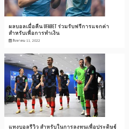
ผลบอลเมื่อคืน UFABET ร่วมรับฟรีการแจกค่า
สำหรับเพื่อการทำเงิน
สิงหาคม 11, 2022
แทงบอลรีวิว สำหรับในการลงทุนเพื่อประดิษฐ์