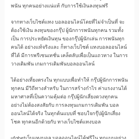
พนัน ทุกคนอย่างแน่แท้ กับการใช้เงินลงทุนฟรี
จากทางเว็บไซต์แทง บอลออนไลน์โดยที่ไม่จำเป็นที่ จะ
ต้องใช้เงิน ลงทุนของกรุ๊ป ผู้นักการพนันทุกคน รวมทั้ง
เป็น การประหยัดเงินทุน ของกรุ๊ปผู้นักเล่น การพนันทุก
คนได้ อย่างแท้จริงและ ก็ทางเว็บไซต์ แทงบอลออนไลน์
ที่ได้ มีการพรีเซนเทชั่น เคล็ดลับเพื่อเป็นแถวทาง ในการ
วางเดิมพัน เกมการเดิมพันบอลออนไลน์
ได้อย่างเที่ยงตรงใน ทุกแบบเพื่อทำให้ กรุ๊ปผู้นักการพนัน
ทุกคน มีวิถีทางสำหรับ ในการสร้างกำไร ค่าแรงงานได้
มหาศาลที่เป็นความคุ้มต่อ กรุ๊ปผู้นักเสี่ยงดวงทุกคน
อย่างไม่ต้องสงสัยกับ การลงทุนเกมการเดิมพัน บอล
ออนไลน์ได้จริง ในทุกต้นแบบที่ ชอบใจกรุ๊ปผู้นักเสี่ยง
โชค ทุกคนอีกด้วยกับ ทางเว็บไซต์แทงบอล
ufabetเว็บแทงบอล บอลออนไลน์ได้ฟรีใน ทุกแบบอย่าง